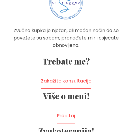
ART&SOUND
ART&SOUND
Zvučna kupka je nježan, ali moćan način da se
povežete sa sobom, pronađete mir i osjećate
obnovljeno.
Trebate me?
Zakažite konzultacije
Više o meni!
Pročitaj
Zvukoterapija!